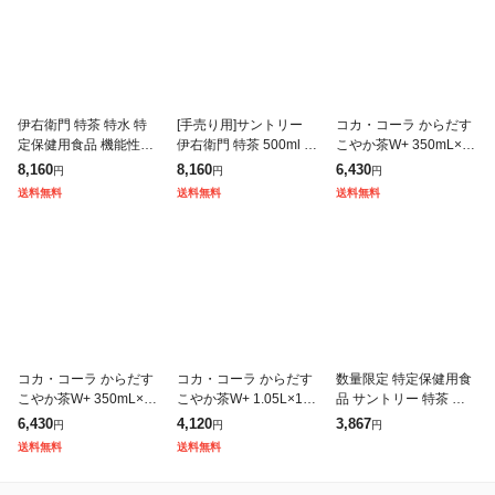
伊右衛門 特茶 特水 特
[手売り用]サントリー
コカ・コーラ からだす
定保健用食品 機能性表
伊右衛門 特茶 500ml 2
こやか茶W+ 350mL×48
示食品 500ml 600ml ペ
4本入り 2ケース(48本
本(24本×2ケース)PET
8,160
8,160
6,430
円
円
円
ットボトル 選べる 48本
SUNTORY いえもん 特
ラベルレス 特定保健用
送料無料
送料無料
送料無料
(24本×2) サン
定保健用食品 特保
食品 2605jcks
コカ・コーラ からだす
コカ・コーラ からだす
数量限定 特定保健用食
こやか茶W+ 350mL×48
こやか茶W+ 1.05L×12
品 サントリー 特茶 カ
本(24本×2ケース)PET
本(12本×1ケース) 特定
フェインゼロ ZERO 50
6,430
4,120
3,867
円
円
円
ラベルレス 特定保健用
保健用食品 お茶 2605jc
0ml ペットボトル 5本
送料無料
送料無料
食品 2605jcks
ks
+お試し品1本付き 24本
(