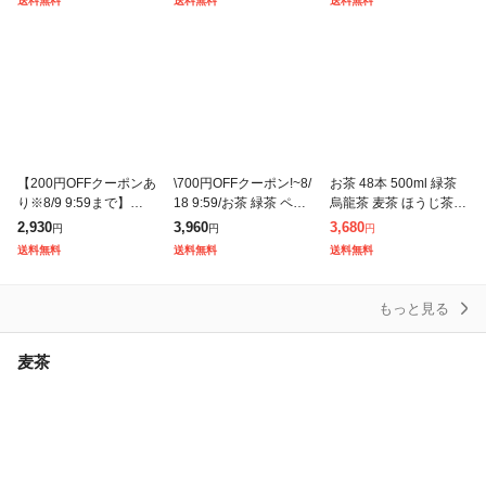
送料無料
送料無料
送料無料
事 朝に合う まとめ買い
ライフドリン
り まろやか 飲みやすい
【200円OFFクーポンあ
\700円OFFクーポン!~8/
お茶 48本 500ml 緑茶
り※8/9 9:59まで】緑茶
18 9:59/お茶 緑茶 ペッ
烏龍茶 麦茶 ほうじ茶
彩茶-あやちゃ- お茶 50
トボトル 500ml 48本 (2
ルイボスティー ジャス
2,930
3,960
3,680
円
円
円
0ml×48本 ライフドリン
4本×2ケース) 密閉抽出
ミンティー お茶 アイリ
送料無料
送料無料
送料無料
クカンパニー
ス 日本茶 茶葉 国産 グ
もっと見る
麦茶