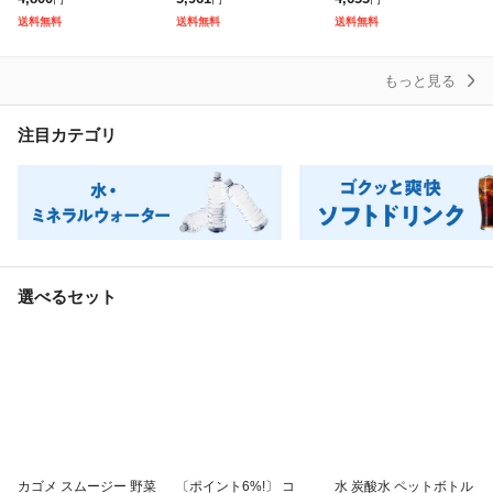
5jccc
め買い) よりどり 熱中
い) よりどり 炭酸飲料
送料無料
送料無料
送料無料
症対策 グリーン
タンサン ラベルレ
もっと見る
注目カテゴリ
選べるセット
カゴメ スムージー 野菜
〔ポイント6%!〕 コ
水 炭酸水 ペットボトル