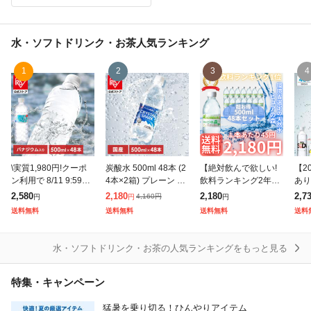
水・ソフトドリンク・お茶
人気ランキング
1
2
3
4
\実質1,980円!クーポ
炭酸水 500ml 48本 (2
【絶対飲んで欲しい!
【2
ン利用で 8/11 9:59ま
4本×2箱) プレーン 強
飲料ランキング2年連
あり
で/水 500ml 48本 富士
炭酸水 アイリスオー
続1位の環境省に選定
強炭
2,580
2,180
2,180
2,7
4,160
円
円
円
円
山の天然水 500ml×48
ヤマ クリスタルスパ
された天然水!】 大容
500
送料無料
送料無料
送料無料
送料
本 ラベルレ
ーク 炭酸 無糖 クリス
量48本入り! 1本あた
炭酸
パ
り45円の環境省選定
の
水・ソフトドリンク・お茶の人気ランキングをもっと見る
特集・キャンペーン
猛暑を乗り切る！ひんやりアイテム