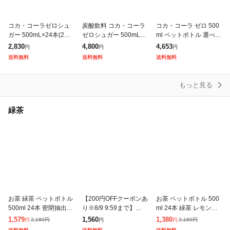
コカ・コーラゼロシュ
炭酸飲料 コカ・コーラ
コカ・コーラ ゼロ 500
ガー 500mL×24本(24本
ゼロシュガー 500mL×4
ml ペットボトル 選べる
×1ケース) 2605jccc
8本(24本×2ケース) 260
48本 (24本×2 まとめ買
2,830
4,800
4,653
円
円
円
5jccc
い) よりどり 炭酸飲料
送料無料
送料無料
送料無料
タンサン ラベルレ
もっと見る
緑茶
お茶 緑茶 ペットボトル
【200円OFFクーポンあ
お茶 ペットボトル 500
500ml 24本 密閉抽出
り※8/9 9:59まで】緑茶
ml 24本 緑茶 レモンフ
香り高い 旨みすっきり
彩茶-あやちゃ- お茶 50
レーバー 白桃フレーバ
1,579
1,560
1,380
2,180
円
2,180
円
円
円
円
まろやか 飲みやすい 食
0ml×24本 ペットボトル
ー 低温密閉抽出 すっき