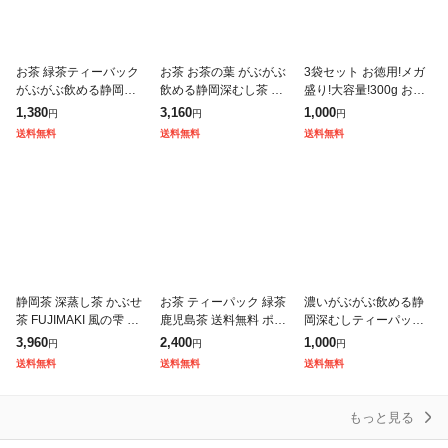
お茶 緑茶ティーバック
お茶 お茶の葉 がぶがぶ
3袋セット お徳用!メガ
がぶがぶ飲める静岡深
飲める静岡深むし茶 30
盛り!大容量!300g お茶
むしティーパック 100
0g (100g入り×3袋) メ
緑茶 茎茶 くき 静岡茶
1,380
3,160
1,000
円
円
円
個入 総合ランキング1
ガ盛り 総合ランキング
がぶ飲みくき茶 100g入
送料無料
送料無料
送料無料
位 送料無料 がぶ飲み
1位 送料無料 がぶ飲み
り×3袋 メール便
静岡茶 緑茶
静岡茶 深蒸し茶 かぶせ
お茶 ティーパック 緑茶
濃いがぶがぶ飲める静
茶 FUJIMAKI 風の雫 28
鹿児島茶 送料無料 ポイ
岡深むしティーパック
0g (70g入り×4袋) 送料
ント消化 お徳用 ティー
51個入 お茶 緑茶 茶葉
3,960
2,400
1,000
円
円
円
無料 緑茶 日本茶 お茶
バッグ 2.5g×100個入
深蒸し茶 静岡茶 水出し
送料無料
送料無料
送料無料
お茶の葉 茶
深蒸し茶 大容量 カテキ
冷茶 日本茶 濃い 静岡
深むし
もっと見る