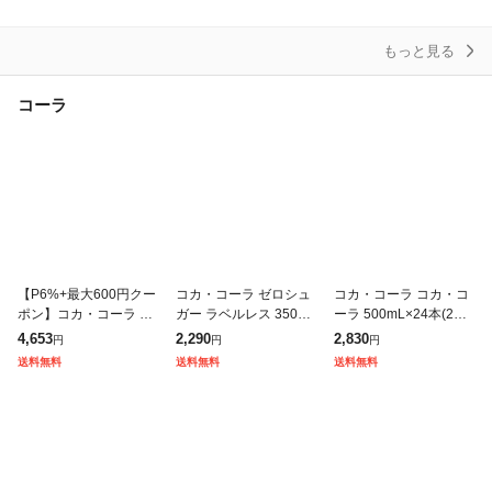
スパークリングウォー
ml×24本 富士山の強
糖 ソー
ター
もっと見る
コーラ
【P6%+最大600円クー
コカ・コーラ ゼロシュ
コカ・コーラ コカ・コ
ポン】コカ・コーラ ペ
ガー ラベルレス 350mL
ーラ 500mL×24本(24本
ットボトル 500ml 人気
×24本(24本×1ケース) 2
×1ケース) 2605jccc
4,653
2,290
2,830
円
円
円
飲料 48本 24本×2箱 綾
605jccc
送料無料
送料無料
送料無料
鷹 アクエリ コーラゼ