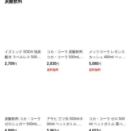
炭酸飲料
イズミック SODA 強炭
コカ・コーラ 炭酸飲料
メッツコーラ レモンス
酸水 ラベルレス 500ml
コカ・コーラ 500mL×2
カッシュ 480ml ペット
合計48本 24本入×2ケ
4本(24本×1ケース) 260
ボトル 選べる 48本 (24
2,709
2,830
5,080
円
円
円
ース 天然水 ソーダ 炭
5jccc
本×2) キリン 特定保健
送料無料
送料無料
酸 飲料 水 ペットボ
用食品 炭酸飲料 強炭
炭酸飲料 コカ・コーラ
アサヒ 三ツ矢 500ml 6
コカ・コーラ ゼロ 500
ゼロシュガー 500mL×4
00ml ペットボトル 選
ml ペットボトル 選べる
8本(24本×2ケース) 260
べる 48本 (24本×2 まと
48本 (24本×2 まとめ買
4,800
5,961
4,653
円
円
円