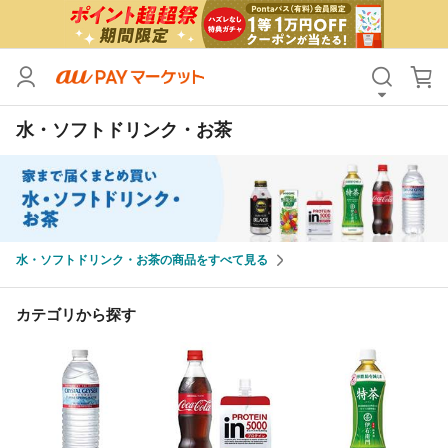
カテゴリ
すべて
水・ソフトドリンク・お茶
価格
すべて
支払い方法
すべて
その他の条件
水・ソフトドリンク・お茶の商品をすべて見る
送料無料
タイムセール
Pontaパス特典対象すべて
ポイントUPセレクトのみ
カテゴリから探す
サンキュー配送対象
レビューキャンペーン
キーワード