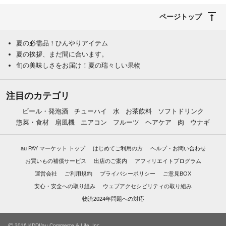
ページトップ
夏の必需品！ひんやりアイテム
夏の挨拶、まだ間に合います。
旬の美味しさをお届け！夏の瑞々しい果物
注目のカテゴリ
ビール・発泡酒
チューハイ
水
お茶飲料
ソフトドリンク
惣菜・食材
扇風機
エアコン
フルーツ
ヘアケア
肉
ウナギ
au PAY マーケット トップ
はじめてご利用の方
ヘルプ・お問い合わせ
お買いもの補償サービス
出店のご案内
アフィリエイトプログラム
運営会社
ご利用規約
プライバシーポリシー
ご意見BOX
安心・安全への取り組み
ウェブアクセシビリティの取り組み
物流2024年問題への対応
©
2016 KDDI/au Commerce & Life, Inc.