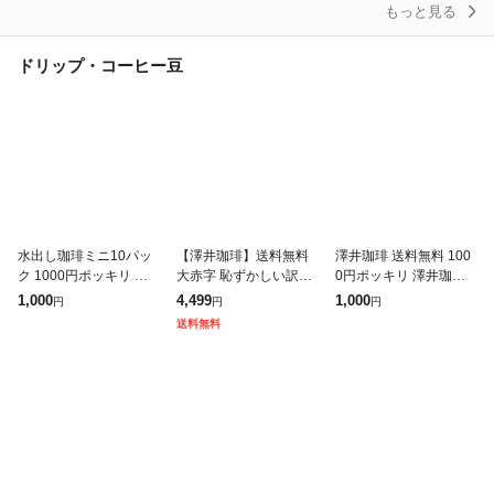
もっと見る
ドリップ・コーヒー豆
水出し珈琲ミニ10パッ
【澤井珈琲】送料無料
澤井珈琲 送料無料 100
ク 1000円ポッキリ 送
大赤字 恥ずかしい訳あ
0円ポッキリ 澤井珈琲
料無料 水出しコーヒー
りコーヒー福袋 120杯
の美味しさを詰めこん
1,000
4,499
1,000
円
円
円
お試し ポット ボトル
1.2kg (ワケ/わけ/訳有/
だ送料無料の初めまし
送料無料
コーヒーパック 水出し
ワケあり)珈琲 お得用
てのコミコミ福袋 追跡
珈琲パック
お
ゆうメール 焙煎し