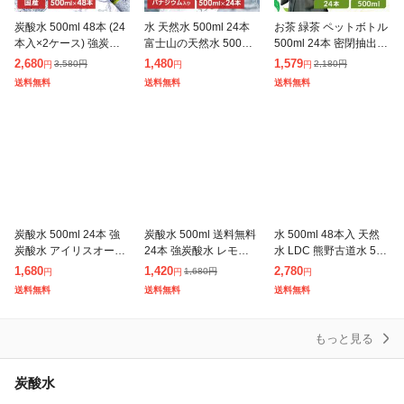
炭酸水 500ml 48本 (24
水 天然水 500ml 24本
お茶 緑茶 ペットボトル
本入×2ケース) 強炭酸
富士山の天然水 500ml×
500ml 24本 密閉抽出
水 無糖 プレーン レモ
24 水 500ml ミネラル
香り高い 旨みすっきり
2,680
1,480
1,579
3,580
円
2,180
円
円
円
円
ン 天然水 スパークリン
ウォーター ペットボト
まろやか 飲みやすい 食
送料無料
送料無料
送料無料
グ ソーダ カロリーゼ
ル ケース ラベ
事 朝に合う まとめ買い
炭酸水 500ml 24本 強
炭酸水 500ml 送料無料
水 500ml 48本入 天然
炭酸水 アイリスオーヤ
24本 強炭酸水 レモン
水 LDC 熊野古道水 500
マ 選べる ラベルレス
グレープフルーツ 水 ミ
ml ミネラルウォーター
1,680
1,420
2,780
1,680
円
円
円
円
プレーン レモン ラムネ
ネラルウォーター 500
ライフドリンクカンパ
送料無料
送料無料
送料無料
グレープソーダ フレー
ml×24本 富士山の強
ニー 軟水 熊野 鉱水
バー
もっと見る
炭酸水