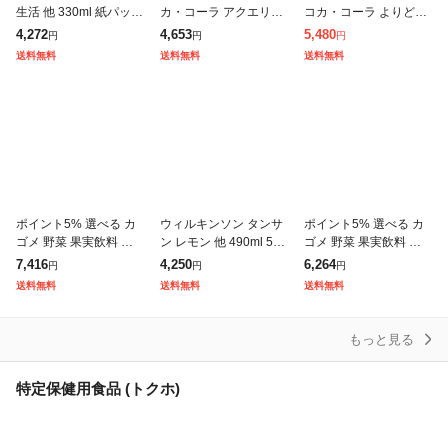
生活 他 330ml 紙パック
カ・コーラ アクエリア
コカ・コーラ よりどり
選べる 24本 (12本×2 ま
ス 綾鷹 いろはす 他 50
綾鷹 爽健美茶 やかんの
4,272
4,653
5,480
円
円
円
とめ買い) 季節限定 よ
0ml ペットボトル 選べ
麦茶 アクエリアス 紅茶
送料無料
送料無料
送料無料
りどり アサイー
る 48本 (24本×2) 期
花伝 440-650mlPET
ポイント5% 選べる カ
ウィルキンソン タンサ
ポイント5% 選べる カ
ゴメ 野菜 果実飲料 よ
ン レモン 他 490ml 500
ゴメ 野菜 果実飲料 よ
りどりMIX 195〜200ml
ml ペットボトル 選べる
りどりMIX 330ml LLプ
7,416
4,250
6,264
円
円
円
紙パック 72本 (24本×3
48本 (24本×2 まとめ買
リズマ容器 紙パック 36
送料無料
送料無料
送料無料
箱) よりどり3
い) アサヒ
本 (12本×3箱)よ
もっと見る
特定保健用食品 (トクホ)