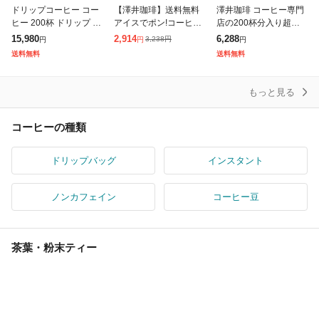
ドリップコーヒー コー
【澤井珈琲】送料無料
澤井珈琲 コーヒー専門
ヒー 200杯 ドリップ ド
アイスでポン!コーヒー
店の200杯分入り超大
リップパック ドリップ
専門店の極上の水出し
入コーヒー福袋(ビクト
15,980
2,914
6,288
3,238
円
円
円
円
バッグ 珈琲 10種 200袋
珈琲パック大入り福袋
リーブレンド/ブレンド
送料無料
送料無料
おせち 個包装 8g 大
2セット(1袋10パック入
フォルテシモ)
り×2)
もっと見る
コーヒーの種類
ドリップバッグ
インスタント
ノンカフェイン
コーヒー豆
茶葉・粉末ティー