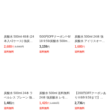
炭酸水 500ml 48本 (24
\500円OFFクーポン!~8/
炭酸水 500ml 24本 強
本入×2ケース) 強炭酸
18 9:59/炭酸水 500ml 4
炭酸水 アイリスオーヤ
水 無糖 プレーン レモ
8本 (24本入×2箱) 強炭
マ 選べる ラベルレス
2,680
3,159
1,680
3,580
円
円
円
円
ン 天然水 スパークリン
酸水 アイリスオーヤマ
プレーン レモン ラムネ
送料無料
送料無料
送料無料
グ ソーダ カロリーゼ
クリ
グレープソーダ フレー
バー
炭酸水 500ml 24本 ラ
炭酸水 500ml 送料無料
【200円OFFクーポンあ
ベルレス プレーン 強炭
24本 強炭酸水 レモン
り※8/9 9:59まで】強炭
酸水 無糖 無果汁 天然
グレープフルーツ 水 ミ
酸水 OZA SODA 500ml
1,481
1,420
2,736
1,680
円
円
円
円
水 ミネラルウォーター
ネラルウォーター 500
48本 2ケース 炭酸水 無
送料無料
送料無料
送料無料