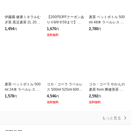
伊藤園 健康ミネラルむ
【200円OFFクーポンあ
麦茶 ペットボトル 500
ぎ茶 黒豆麦茶 2L 2000
り※8/9 9:59まで】麦茶
ml 48本 ラベルレス ミ
ml ペットボトル 6本 1
彩茶 -あやちゃ- お茶 ム
ツウロコ 24本 2箱セッ
1,454
1,670
2,780
円
円
円
ケース 送料無料
ギ茶 500ml×24本 六条
ト 国産大麦 100%使用
送料無料
大麦 ライフ
カフェイン ゼロ 箱
麦茶 ペットボトル 500
コカ・コーラ ラベルレ
コカ・コーラ やかんの
ml 24本 ラベルレス ミ
ス 500ml 525ml 600ml
麦茶 from 爽健美茶 ラ
ツウロコ 国産大麦 10
650ml ペットボトル 選
ベルレス 650ml ペット
1,578
4,546
2,592
円
円
円
0%使用 カフェイン ゼ
べる 48本 (24本×2) 機
ボトル 24本入 お茶 む
送料無料
送料無料
ロ 箱 ケース まとめ買
能性表
ぎちゃ むぎ茶 カフェイ
い
もっと見る