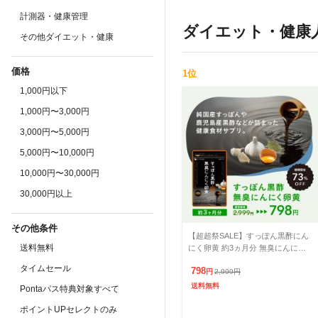
計測器・健康管理
ダイエット・健康
その他ダイエット・健康
価格
1
位
1,000円以下
1,000円〜3,000円
3,000円〜5,000円
5,000円〜10,000円
10,000円〜30,000円
30,000円以上
その他条件
【超超祭SALE】すっぽん黒酢にん
送料無料
にく卵黄 約3ヵ月分 無臭にんにく
送料無料 サプリメント 健康食品
タイムセール
798
円
2,999
円
送料無料
Pontaパス特典対象すべて
ポイントUPセレクトのみ