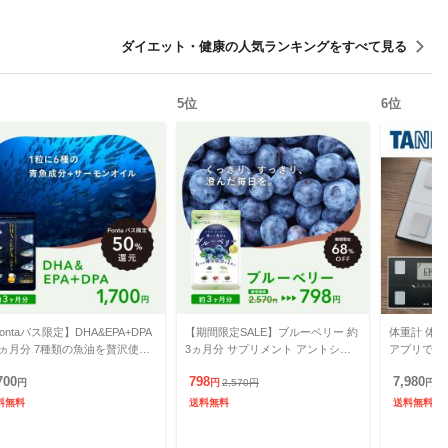
ダイエット・健康
の人気ランキングをすべて見る
5
位
6
位
ontaパス限定】DHA&EPA+DPA
【期間限定SALE】ブルーベリー 約
体重計 体組
3ヵ月分 7種類の魚油を贅沢使用
3ヵ月分 サプリメント アントシア
アプリで管理
メガ3 サプリメント 健康食品
ニン 健康食品
で測定 100g
700
798
7,980
円
円
2,570
円
円
料無料
送料無料
送料無料