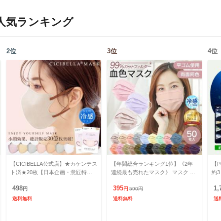
人気ランキング
2
位
3
位
4
位
【CICIBELLA公式店】★カケンテス
【年間総合ランキング1位】《2年
【P
ト済★20枚【日本企画・意匠特許
連続最も売れたマスク》 マスク 不
約
出願中】【小顔】バイカラーマスク
織布 50枚 30枚 バイカラー カラー
オ
498
395
1,
3Dマスク 冷感 立体
円
マスク 冷感マスク ポ
円
590
円
送料無料
送料無料
送