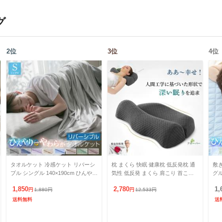
グ
2
位
3
位
4
位
タオルケット 冷感ケット リバーシ
枕 まくら 快眠 健康枕 低反発枕 通
敷
ブル シングル 140×190cm ひんやり
気性 低反発 まくら 肩こり 首こり
グル
接触冷感 やわらか パイル 丸洗いO
ストレートネック サポート枕 いび
ダニ
1,850
2,780
1,
K 肌かけ
円
1,880
円
き防止 夢枕 快眠
円
12,533
円
触
送料無料
送