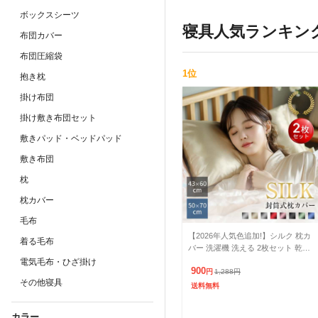
ボックスシーツ
寝具
人気ランキン
布団カバー
布団圧縮袋
1
位
抱き枕
掛け布団
掛け敷き布団セット
敷きパッド・ベッドパッド
敷き布団
枕
枕カバー
毛布
【2026年人気色追加!】シルク 枕カ
着る毛布
バー 洗濯機 洗える 2枚セット 乾燥
機 43×60 枕カバー 50×70封筒式 保
電気毛布・ひざ掛け
900
湿 美
円
1,288
円
その他寝具
送料無料
カラー